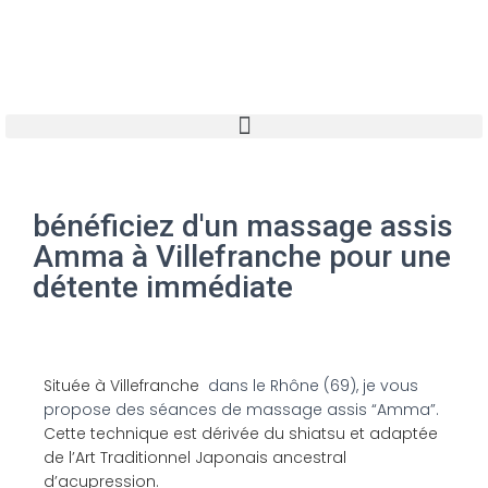
Sylvie Laffay
Praticienne en massages bien-être à
Villefranche
un temps pour soi…un retour à son être
bénéficiez d'un massage assis
Contactez-moi
Amma à Villefranche pour une
détente immédiate
Située à Villefranche
dans le Rhône (69), je vous
propose des séances de massage assis “Amma”.
Cette technique est dérivée du shiatsu et adaptée
de l’Art Traditionnel Japonais ancestral
d’acupression.